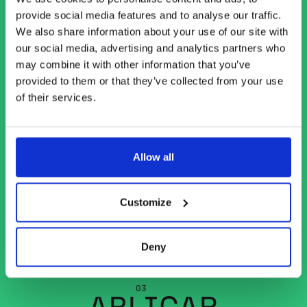
provide social media features and to analyse our traffic.
We also share information about your use of our site with
our social media, advertising and analytics partners who
may combine it with other information that you’ve
provided to them or that they’ve collected from your use
of their services.
0
4
R
A
C
I
U
N
C
A
A
L
S
Allow all
0
2
Customize
A
N
Á
L
I
S
E
M
E
R
C
A
D
O
Deny
0
3