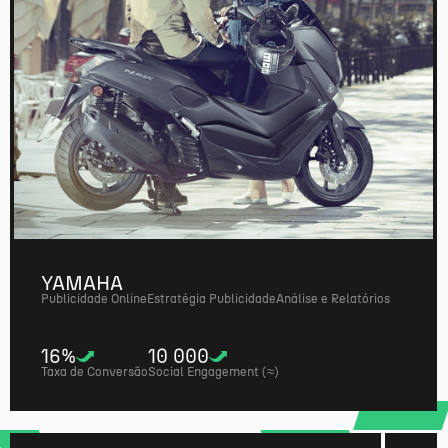
YAMAHA
Publicidade Online
Estratégia Publicidade
Análise e Relatórios
16%
10 000
Taxa de Conversão
Social Engagement (≈)