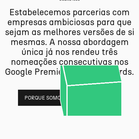
E
s
t
a
b
e
l
e
c
e
m
o
s
p
a
r
c
e
r
i
a
s
c
o
m
e
m
p
r
e
s
a
s
a
m
b
i
c
i
o
s
a
s
p
a
r
a
q
u
e
s
e
j
a
m
a
s
m
e
l
h
o
r
e
s
v
e
r
s
õ
e
s
d
e
s
i
m
e
s
m
a
s
.
A
n
o
s
s
a
a
b
o
r
d
a
g
e
m
ú
n
i
c
a
j
á
n
o
s
r
e
n
d
e
u
t
r
ê
s
n
o
m
e
a
ç
õ
e
s
c
o
n
s
e
c
u
t
i
v
a
s
n
o
s
G
o
o
g
l
e
P
r
e
m
i
e
r
P
a
r
t
n
e
r
A
w
a
r
d
s
.
PORQUE SOMOS DIFERENTES