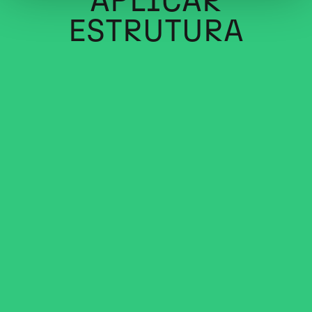
A
P
L
I
C
A
R
E
S
T
R
U
T
U
R
A
SABER MAIS