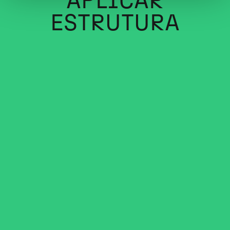
A
P
L
I
C
A
R
E
S
T
R
U
T
U
R
A
SABER MAIS