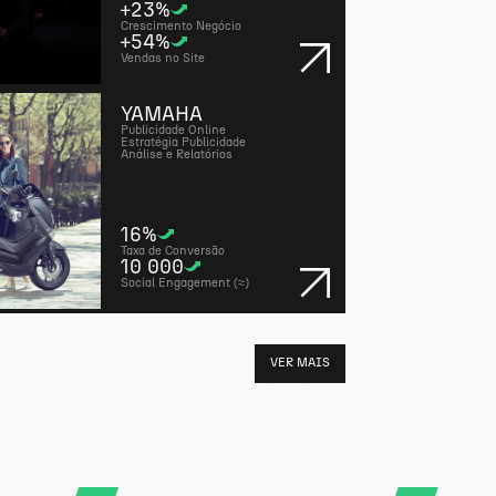
+23%
Crescimento Negócio
+54%
Vendas no Site
YAMAHA
Publicidade Online
Estratégia Publicidade
Análise e Relatórios
16%
Taxa de Conversão
10 000
Social Engagement (≈)
VER MAIS