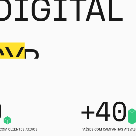
DIGITAL
CY
NER
9
+40
 COM CLIENTES ATIVOS
PAÍSES COM CAMPANHAS ATIVAS