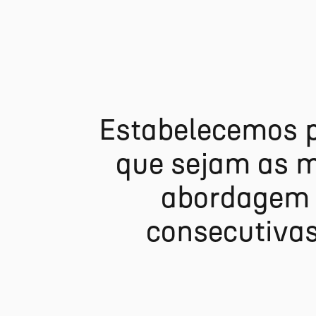
E
s
t
a
b
e
l
e
c
e
m
o
s
q
u
e
s
e
j
a
m
a
s
a
b
o
r
d
a
g
e
m
c
o
n
s
e
c
u
t
i
v
a