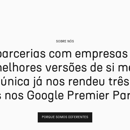
SOBRE NÓS
p
a
r
c
e
r
i
a
s
c
o
m
e
m
p
r
e
s
a
s
m
e
l
h
o
r
e
s
v
e
r
s
õ
e
s
d
e
s
i
m
ú
n
i
c
a
j
á
n
o
s
r
e
n
d
e
u
t
r
ê
s
s
n
o
s
G
o
o
g
l
e
P
r
e
m
i
e
r
P
a
PORQUE SOMOS DIFERENTES