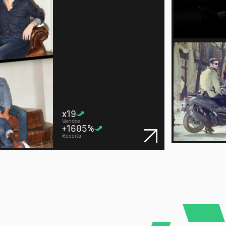
x19
Vendas
+1605%
Receita