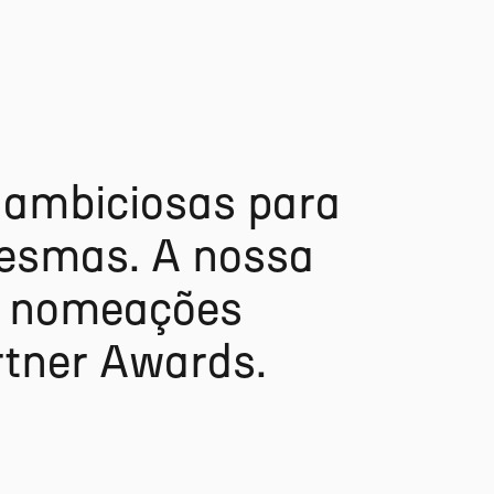
a
m
b
i
c
i
o
s
a
s
p
a
r
a
e
s
m
a
s
.
A
n
o
s
s
a
n
o
m
e
a
ç
õ
e
s
r
t
n
e
r
A
w
a
r
d
s
.