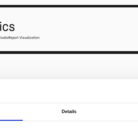
ics
tudio
Report Visualization
s
Expansão Internacional
Desenho e Estrutura Loja
Details