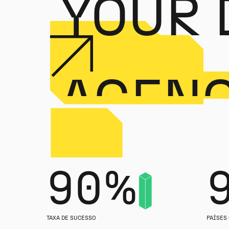
YOUR 
AGEN
PART
90%
...
TAXA DE SUCESSO
PAÍSES